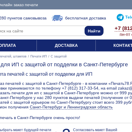
нлайн заказ печати
Te
280 пунктов самовывоза
бесплатная доставка
+7 (81
пн-пт 
ОПЛАТА
ДОСТАВКА
КОНТАК
печатей, штампов
/
Печати ИП
/
С защитой
 для ИП с защитой от подделки в Санкт-Петербурге
ета печатей с защитой от подделки для ИП
аз печатей с защитой в Санкт-Петербурге - в компании «Печать78.
вки принимаются по телефону +7 (812) 317-33-54, на email zakaz
азать печати для ип с защитой в Санкт-Петербурге можно от 999 р
анкт-Петербурге у нас 280 пунктов выдачи печатей (получение от 0
атей с защитой курьером по Санкт-Петербургу стоит всего 399 руб
гион получения
Санкт-Петербург и Ленинградская область
 печать в Санкт-Петербурге очень просто!
ыбрать макет будущей печати
Согласовать макет Вашей