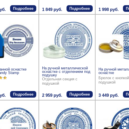
Подробнее
Подробнее
П
уб.
1 849 руб.
1 998 руб.
На ручной металлической
анной оснастке
На ручной метал
оснастке с отделением под
andy Stamp
оснастке
подушку
Брелок с кнопкой
Отдельная секция с
подушкой
подушкой
Подробнее
Подробнее
П
уб.
2 959 руб.
3 449 руб.