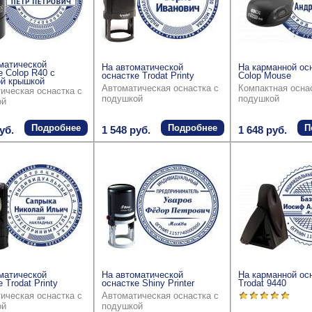
матической
На автоматической
На карманной ос
е Colop R40 с
оснастке Trodat Printy
Colop Mouse
й крышкой
Автоматическая оснастка с
Компактная осна
ическая оснастка с
подушкой
подушкой
ой
Подробнее
Подробнее
П
уб.
1 548 руб.
1 648 руб.
матической
На автоматической
На карманной ос
 Trodat Printy
оснастке Shiny Printer
Trodat 9440
ическая оснастка с
Автоматическая оснастка с
ой
подушкой