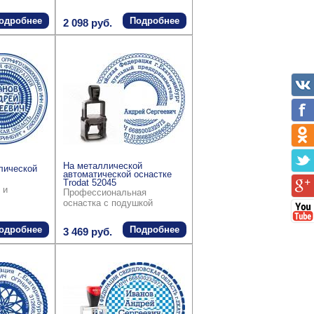
одробнее
Подробнее
2 098 руб.
На металлической
лической
автоматической оснастке
Trodat 52045
 и
Профессиональная
оснастка с подушкой
одробнее
Подробнее
3 469 руб.