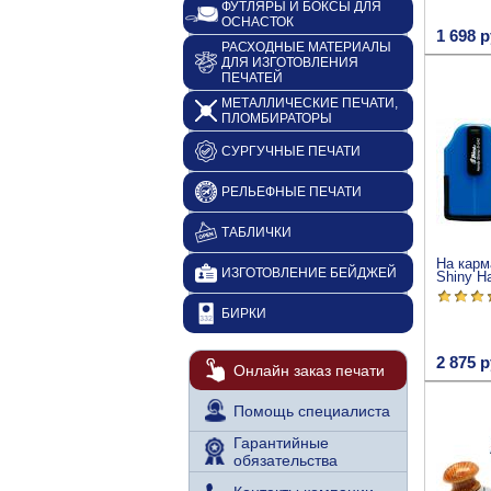
ФУТЛЯРЫ И БОКСЫ ДЛЯ
ОСНАСТОК
1 698 р
РАСХОДНЫЕ МАТЕРИАЛЫ
ДЛЯ ИЗГОТОВЛЕНИЯ
ПЕЧАТЕЙ
МЕТАЛЛИЧЕСКИЕ ПЕЧАТИ,
ПЛОМБИРАТОРЫ
СУРГУЧНЫЕ ПЕЧАТИ
РЕЛЬЕФНЫЕ ПЕЧАТИ
ТАБЛИЧКИ
На карм
ИЗГОТОВЛЕНИЕ БЕЙДЖЕЙ
Shiny H
БИРКИ
2 875 р
Онлайн заказ печати
Помощь специалиста
Гарантийные
обязательства