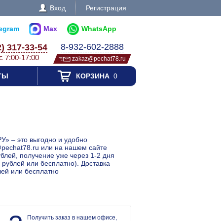
Вход
Регистрация
legram
Max
WhatsApp
8-932-602-2888
2) 317-33-54
с 7:00-17:00
zakaz@pechat78.ru
ТЫ
КОРЗИНА
0
РУ» – это выгодно и удобно
@pechat78.ru или на нашем сайте
ублей, получение уже через 1-2 дня
 рублей или бесплатно). Доставка
лей или бесплатно
Получить заказ в нашем офисе,