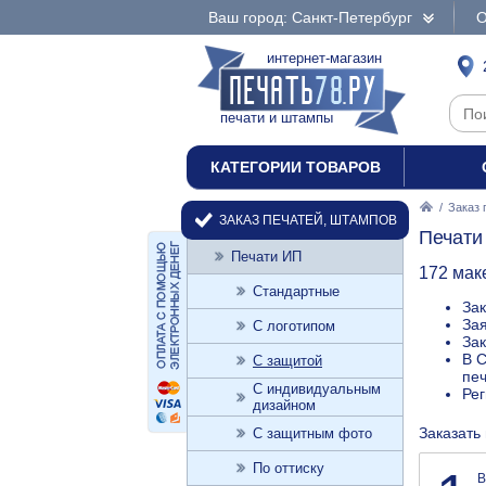
Ваш город: Санкт-Петербург
О
интернет-магазин
печати и штампы
КАТЕГОРИИ ТОВАРОВ
/
Заказ 
ЗАКАЗ ПЕЧАТЕЙ, ШТАМПОВ
Печати
Печати ИП
172 мак
Стандартные
Зак
Зая
С логотипом
Зак
В С
С защитой
печ
С индивидуальным
Ре
дизайном
Заказать
С защитным фото
По оттиску
В