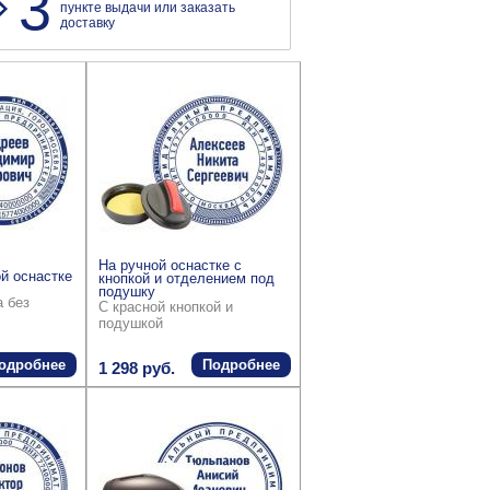
3
пункте выдачи или заказать
доставку
На ручной оснастке с
й оснастке
кнопкой и отделением под
подушку
а без
С красной кнопкой и
подушкой
одробнее
Подробнее
1 298 руб.