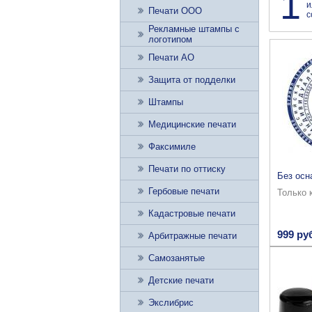
1
и
Печати ООО
с
Рекламные штампы с
логотипом
Печати АО
Защита от подделки
Штампы
Медицинские печати
Факсимиле
Печати по оттиску
Без осн
Гербовые печати
Только 
Кадастровые печати
999 ру
Арбитражные печати
Самозанятые
Детские печати
Экслибрис