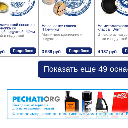
ллической оснастке
На оснастке класса
На металлическо
кнопка со
"Премиум"
класса "Элит"
ной подушкой, 42мм
Магнитное крепление и
В чехле из нату
ой и подушкой
подушка
кожи и подушкой
Подробнее
Подробнее
П
уб.
3 989 руб.
4 137 руб.
Показать еще 49 осна