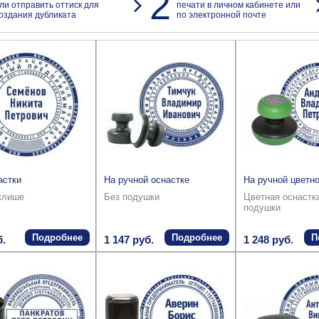
2
ли отправить оттиск для
печати в личном кабинете или
оздания дубликата
по электронной почте
астки
На ручной оснастке
На ручной цветно
клише
Без подушки
Цветная оснастк
подушки
Подробнее
Подробнее
П
б.
1 147 руб.
1 248 руб.