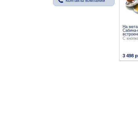
Контакты компании
На мета
Сабина-
встроен
С кнопк
3 498 р