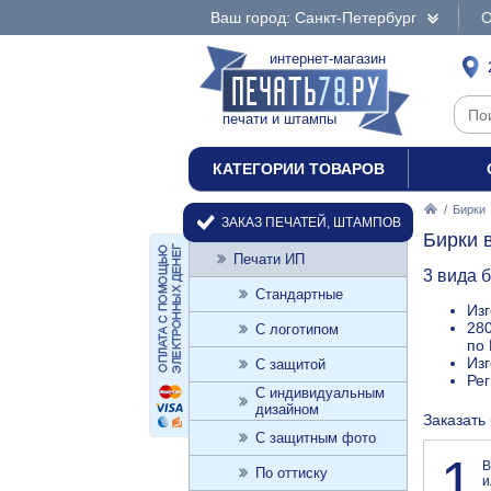
Ваш город: Санкт-Петербург
О
интернет-магазин
печати и штампы
КАТЕГОРИИ ТОВАРОВ
/
Бирки
ЗАКАЗ ПЕЧАТЕЙ, ШТАМПОВ
Бирки 
Печати ИП
3 вида 
Стандартные
Изг
280
С логотипом
по 
Изг
С защитой
Ре
С индивидуальным
дизайном
Заказать
С защитным фото
1
В
По оттиску
и