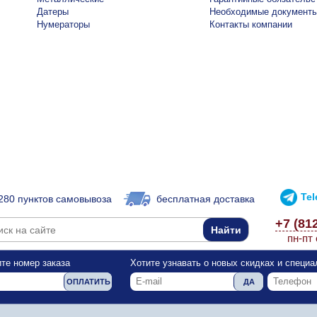
Датеры
Необходимые документ
Нумераторы
Контакты компании
Te
280 пунктов самовывоза
бесплатная доставка
+7 (81
пн-пт 
те номер заказа
Хотите узнавать о новых скидках и специ