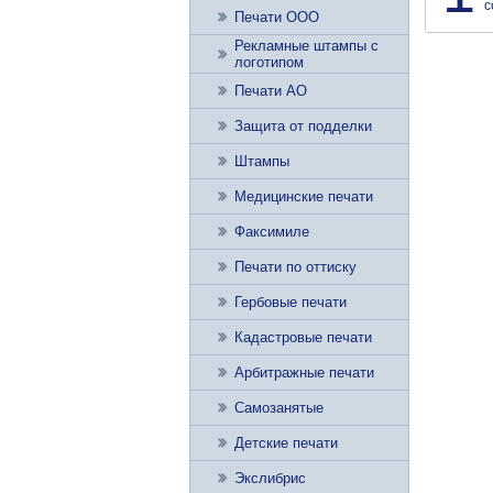
с
Печати ООО
Рекламные штампы с
логотипом
Печати АО
Защита от подделки
Штампы
Медицинские печати
Факсимиле
Печати по оттиску
Гербовые печати
Кадастровые печати
Арбитражные печати
Самозанятые
Детские печати
Экслибрис