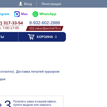
Вход
Регистрация
legram
Max
WhatsApp
8-932-602-2888
2) 317-33-54
с 7:00-17:00
zakaz@pechat78.ru
ТЫ
КОРЗИНА
0
есплатно). Доставка печатей курьером
 дня
3
Получить заказ в нашем офисе,
пункте выдачи или заказать