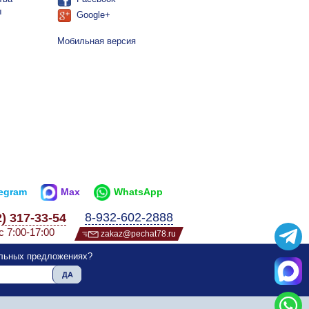
ы
Google+
Мобильная версия
legram
Max
WhatsApp
8-932-602-2888
2) 317-33-54
с 7:00-17:00
zakaz@pechat78.ru
альных предложениях?