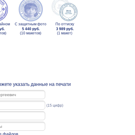
зайном
С защитным фото
По оттиску
уб.
5 440 руб.
3 989 руб.
тов)
(10 макетов)
(1 макет)
жете указать данные на печати
(15 цифр)
е файлов