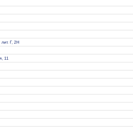
лит. Г, 2Н
я, 11