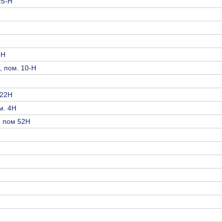
25-Н
-Н
, пом. 10-Н
122Н
ом. 4Н
, пом 52Н