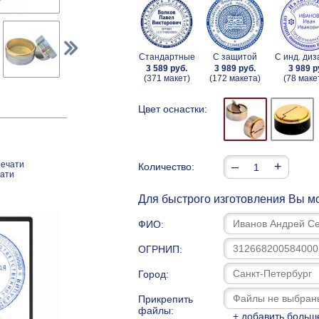
Стандартные
С защитой
С инд. ди
3 589 руб.
3 989 руб.
3 989 р
(371 макет)
(172 макета)
(78 маке
Цвет оснастки:
печати
–
+
Количество:
чати
Для быстрого изготовления Вы мо
ФИО:
ОГРНИП:
Город:
Прикрепить
файлы:
+ добавить больш