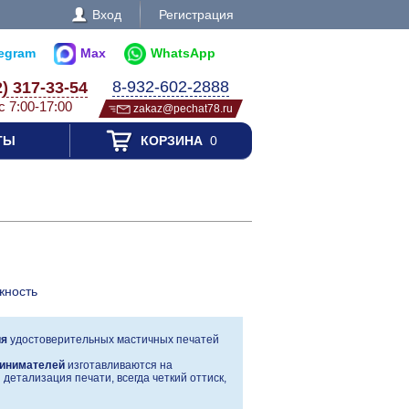
Вход
Регистрация
legram
Max
WhatsApp
8-932-602-2888
2) 317-33-54
с 7:00-17:00
zakaz@pechat78.ru
ТЫ
КОРЗИНА
0
жность
ия
удостоверительных мастичных печатей
инимателей
изготавливаются на
детализация печати, всегда четкий оттиск,