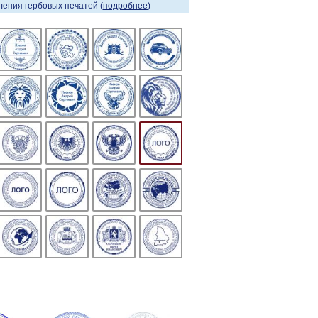
ения гербовых печатей (
подробнее
)