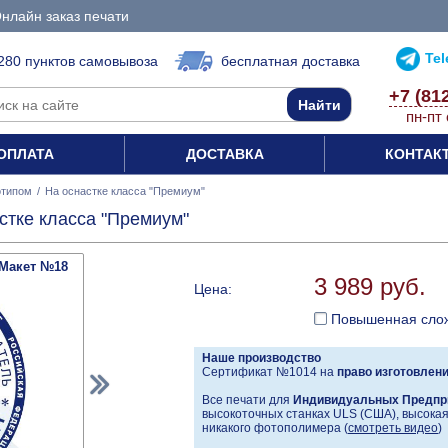
нлайн заказ печати
Te
280 пунктов самовывоза
бесплатная доставка
+7 (81
пн-пт 
ОПЛАТА
ДОСТАВКА
КОНТАК
отипом
/
На оснастке класса "Премиум"
стке класса "Премиум"
Макет №18
3 989 руб.
Цена:
Повышенная сло
Наше производство
Сертификат №1014 на
право изготовлен
Все печати для
Индивидуальных Предпр
высокоточных станках ULS (США), высокая 
никакого фотополимера (
смотреть видео
)