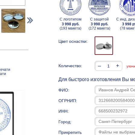
С логотипом
С защитой
С инд. ди
3 998 руб.
3 998 руб.
3 998 р
(193 макета)
(172 макета)
(78 маке
Цвет оснастки:
–
+
Количество:
уточ
печати
чати
Для быстрого изготовления Вы мо
ФИО:
ОГРНИП:
ИНН:
Город:
Прикрепить