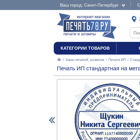
Ваш город: Санкт-Петербург
О
интернет-магазин
печати и штампы
КАТЕГОРИИ ТОВАРОВ
/
Заказ печатей, штампов
/
Печати ИП
/
Станд
Печать ИП стандартная на мет