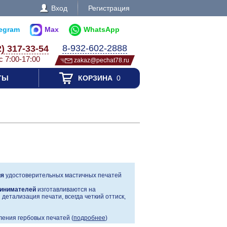
Вход
Регистрация
legram
Max
WhatsApp
8-932-602-2888
2) 317-33-54
с 7:00-17:00
zakaz@pechat78.ru
ТЫ
КОРЗИНА
0
ия
удостоверительных мастичных печатей
инимателей
изготавливаются на
детализация печати, всегда четкий оттиск,
ения гербовых печатей (
подробнее
)