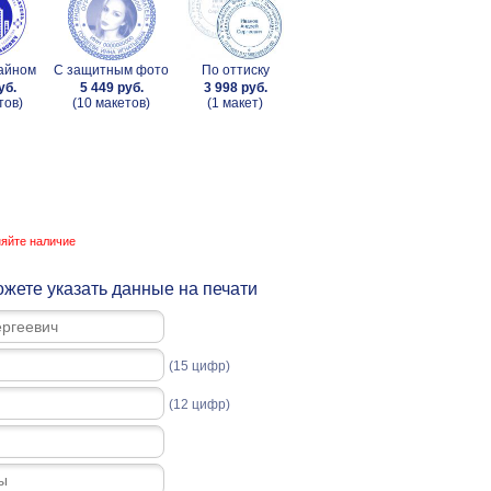
зайном
С защитным фото
По оттиску
уб.
5 449 руб.
3 998 руб.
тов)
(10 макетов)
(1 макет)
няйте наличие
жете указать данные на печати
(15 цифр)
(12 цифр)