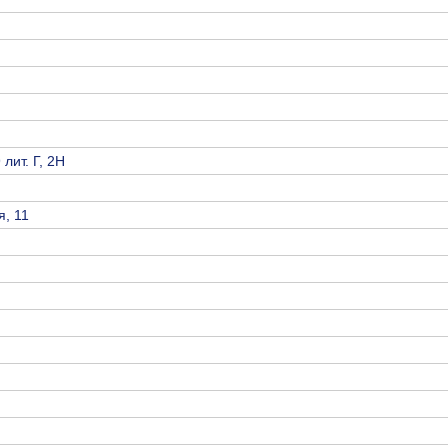
лит. Г, 2Н
я, 11