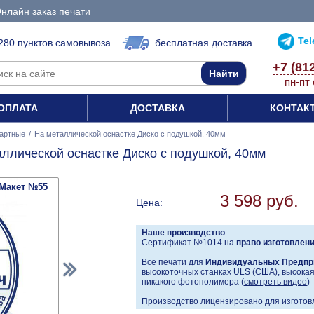
нлайн заказ печати
Te
280 пунктов самовывоза
бесплатная доставка
+7 (81
пн-пт 
ОПЛАТА
ДОСТАВКА
КОНТАК
артные
/
На металлической оснастке Диско с подушкой, 40мм
аллической оснастке Диско с подушкой, 40мм
Макет №55
3 598 руб.
Цена:
Наше производство
Сертификат №1014 на
право изготовлен
Все печати для
Индивидуальных Предпр
высокоточных станках ULS (США), высокая 
никакого фотополимера (
смотреть видео
)
Производство лицензировано для изготовл