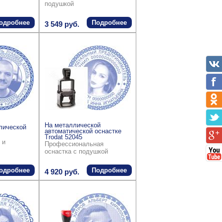
подушкой
одробнее
Подробнее
3 549 руб.
На металлической
лической
автоматической оснастке
Trodat 52045
 и
Профессиональная
оснастка с подушкой
одробнее
Подробнее
4 920 руб.