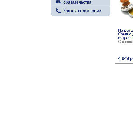
обязательства
Контакты компании
На мета
Сабина 
встроен
С кнопк
4 949 р