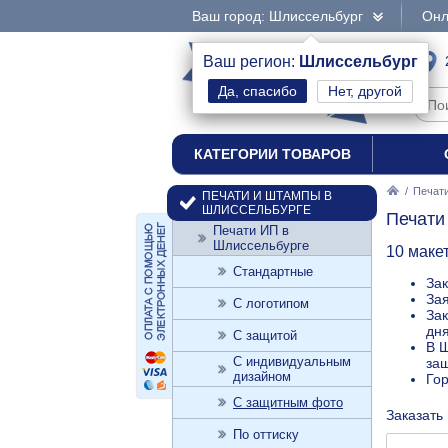
Ваш город: Шлиссельбург
Онл
интернет-магазин
Ваш регион:
Шлиссельбург
Нет, другой
печати и штампы
КАТЕГОРИИ ТОВАРОВ
/
Печат
ПЕЧАТИ И ШТАМПЫ В
ШЛИССЕЛЬБУРГЕ
Печати
Печати ИП в
Шлиссельбурге
10 маке
Стандартные
Зак
Зая
С логотипом
Зак
дн
С защитой
В Ш
С индивидуальным
защ
дизайном
Го
С защитным фото
Заказать
По оттиску