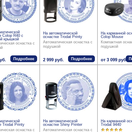
матической
На автоматической
На карманной ос
е Colop R40 с
оснастке Trodat Printy
Colop Mouse
й крышкой
Автоматическая оснастка с
Компактная осна
ическая оснастка с
подушкой
подушкой
ой
Подробнее
Подробнее
П
уб.
2 999 руб.
от 3 099 руб.
матической
На автоматической
На карманной ос
 Trodat Printy
оснастке Shiny Printer
Trodat 9440
ическая оснастка с
Автоматическая оснастка с