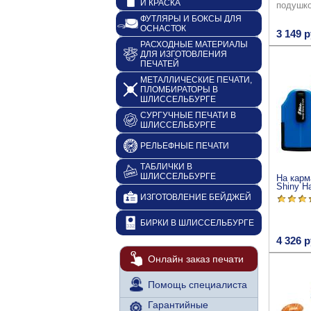
И КРАСКА
подушк
ФУТЛЯРЫ И БОКСЫ ДЛЯ
ОСНАСТОК
3 149 р
РАСХОДНЫЕ МАТЕРИАЛЫ
ДЛЯ ИЗГОТОВЛЕНИЯ
ПЕЧАТЕЙ
МЕТАЛЛИЧЕСКИЕ ПЕЧАТИ,
ПЛОМБИРАТОРЫ В
ШЛИССЕЛЬБУРГЕ
СУРГУЧНЫЕ ПЕЧАТИ В
ШЛИССЕЛЬБУРГЕ
РЕЛЬЕФНЫЕ ПЕЧАТИ
ТАБЛИЧКИ В
ШЛИССЕЛЬБУРГЕ
На карм
Shiny H
ИЗГОТОВЛЕНИЕ БЕЙДЖЕЙ
БИРКИ В ШЛИССЕЛЬБУРГЕ
4 326 р
Онлайн заказ печати
Помощь специалиста
Гарантийные