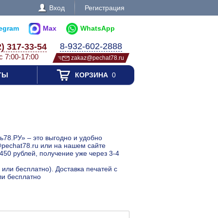
Вход
Регистрация
legram
Max
WhatsApp
8-932-602-2888
2) 317-33-54
с 7:00-17:00
zakaz@pechat78.ru
ТЫ
КОРЗИНА
0
ь78.РУ» – это выгодно и удобно
@pechat78.ru или на нашем сайте
450 рублей, получение уже через 3-4
 или бесплатно). Доставка печатей с
ли бесплатно