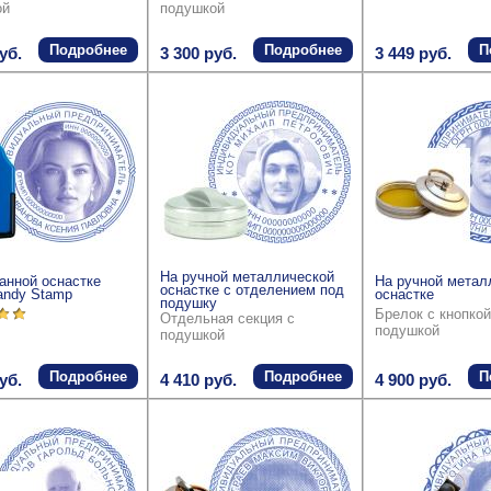
ой
подушкой
Подробнее
Подробнее
П
уб.
3 300 руб.
3 449 руб.
На ручной металлической
анной оснастке
На ручной метал
оснастке с отделением под
andy Stamp
оснастке
подушку
Брелок с кнопкой
Отдельная секция с
подушкой
подушкой
Подробнее
Подробнее
П
уб.
4 410 руб.
4 900 руб.