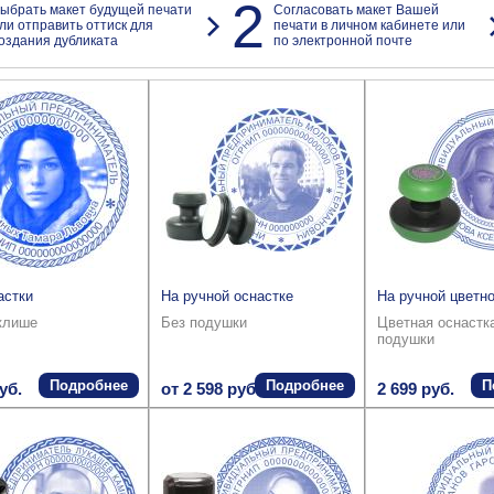
2
ыбрать макет будущей печати
Согласовать макет Вашей
ли отправить оттиск для
печати в личном кабинете или
оздания дубликата
по электронной почте
астки
На ручной оснастке
На ручной цветно
клише
Без подушки
Цветная оснастк
подушки
Подробнее
Подробнее
П
уб.
от 2 598 руб.
2 699 руб.