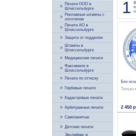
1
В
Печати ООО в
и
Шлиссельбурге
с
Рекламные штампы с
логотипом
Печати АО в
Шлиссельбурге
Защита от подделки
Штампы в
Шлиссельбурге
Медицинские печати
Факсимиле в
Шлиссельбурге
Печати по оттиску
Без осн
Гербовые печати
Только 
Кадастровые печати
2 450 р
Арбитражные печати
Самозанятые
Детские печати
Экслибрис в