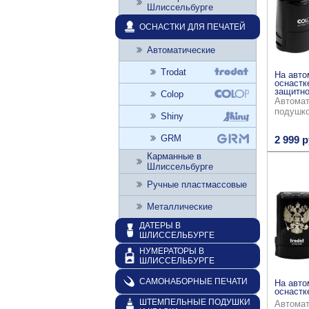
Шлиссельбурге
ОСНАСТКИ ДЛЯ ПЕЧАТЕЙ
Автоматические
Trodat
На авто
оснастк
защитно
Colop
Автомат
подушк
Shiny
GRM
2 999 р
Карманные в
Шлиссельбурге
Ручные пластмассовые
Металлические
ДАТЕРЫ В
ШЛИССЕЛЬБУРГЕ
НУМЕРАТОРЫ В
ШЛИССЕЛЬБУРГЕ
САМОНАБОРНЫЕ ПЕЧАТИ
На авто
оснастке
ШТЕМПЕЛЬНЫЕ ПОДУШКИ
Автомат