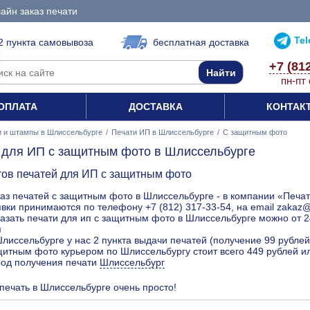
айн заказ печати
Te
2 пункта самовывоза
бесплатная доставка
+7 (81
пн-пт 
ОПЛАТА
ДОСТАВКА
КОНТАК
и и штампы в Шлиссельбурге
/
Печати ИП в Шлиссельбурге
/
С защитным фото
 для ИП с защитным фото в Шлиссельбурге
тов печатей для ИП с защитным фото
аз печатей с защитным фото в Шлиссельбурге - в компании «Печат
вки принимаются по телефону +7 (812) 317-33-54, на email zakaz
азать печати для ип с защитным фото в Шлиссельбурге можно от 2
я
лиссельбурге у нас 2 пункта выдачи печатей (получение 99 рублей
итным фото курьером по Шлиссельбургу стоит всего 449 рублей и
род получения печати
Шлиссельбург
 печать в Шлиссельбурге очень просто!