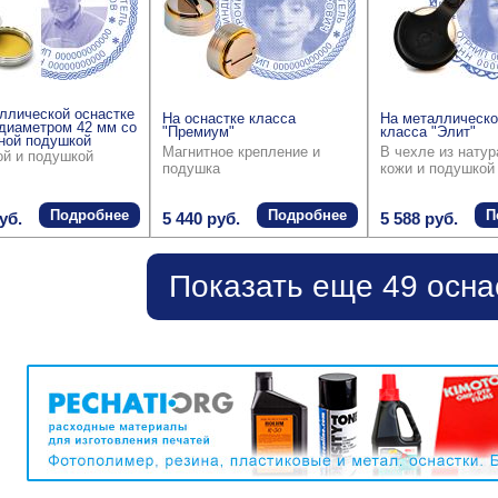
ллической оснастке
На оснастке класса
На металлическо
диаметром 42 мм со
"Премиум"
класса "Элит"
ной подушкой
Магнитное крепление и
В чехле из нату
ой и подушкой
подушка
кожи и подушкой
Подробнее
Подробнее
П
уб.
5 440 руб.
5 588 руб.
Показать еще 49 осна