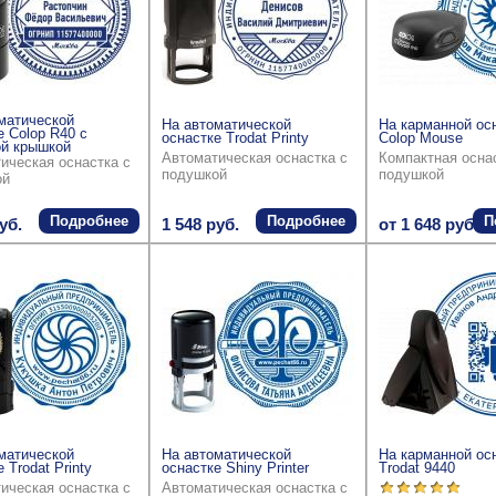
матической
На автоматической
На карманной ос
е Colop R40 с
оснастке Trodat Printy
Colop Mouse
й крышкой
Автоматическая оснастка с
Компактная осна
ическая оснастка с
подушкой
подушкой
ой
Подробнее
Подробнее
П
уб.
1 548 руб.
от 1 648 руб.
матической
На автоматической
На карманной ос
 Trodat Printy
оснастке Shiny Printer
Trodat 9440
ическая оснастка с
Автоматическая оснастка с