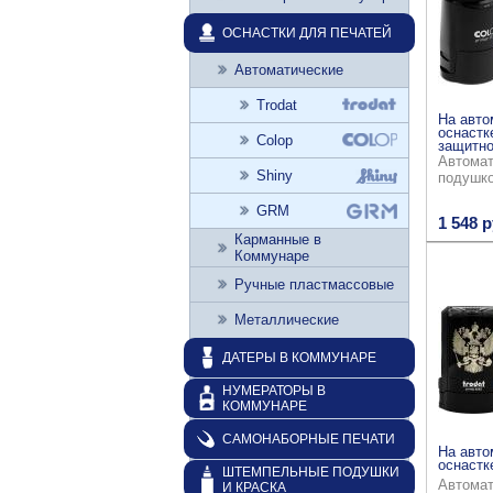
ОСНАСТКИ ДЛЯ ПЕЧАТЕЙ
Автоматические
Trodat
На авто
оснастк
Colop
защитно
Автомат
Shiny
подушк
GRM
1 548 р
Карманные в
Коммунаре
Ручные пластмассовые
Металлические
ДАТЕРЫ В КОММУНАРЕ
НУМЕРАТОРЫ В
КОММУНАРЕ
САМОНАБОРНЫЕ ПЕЧАТИ
На авто
оснастке
ШТЕМПЕЛЬНЫЕ ПОДУШКИ
Автомат
И КРАСКА