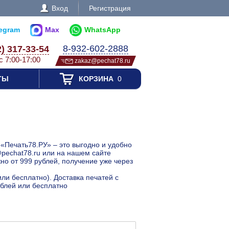
Вход
Регистрация
legram
Max
WhatsApp
8-932-602-2888
2) 317-33-54
с 7:00-17:00
zakaz@pechat78.ru
ТЫ
КОРЗИНА
0
«Печать78.РУ» – это выгодно и удобно
@pechat78.ru или на нашем сайте
о от 999 рублей, получение уже через
или бесплатно). Доставка печатей с
блей или бесплатно