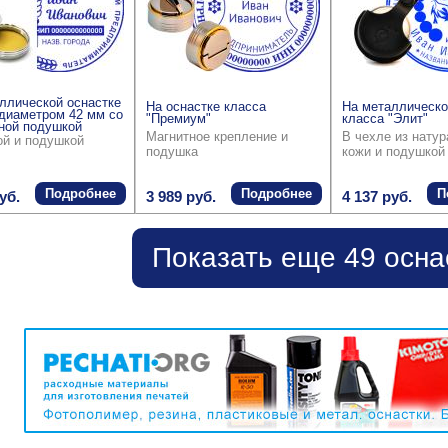
ллической оснастке
На оснастке класса
На металлическо
диаметром 42 мм со
"Премиум"
класса "Элит"
ной подушкой
Магнитное крепление и
В чехле из нату
ой и подушкой
подушка
кожи и подушкой
Подробнее
Подробнее
П
уб.
3 989 руб.
4 137 руб.
Показать еще 49 осна