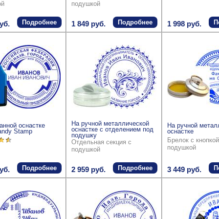
ой
подушкой
Подробнее
Подробнее
П
уб.
1 849 руб.
1 998 руб.
На ручной металлической
анной оснастке
На ручной метал
оснастке с отделением под
andy Stamp
оснастке
подушку
Брелок с кнопкой
Отдельная секция с
подушкой
подушкой
Подробнее
Подробнее
П
уб.
2 959 руб.
3 449 руб.