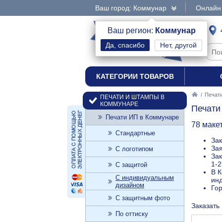
Ваш город: Коммунар
Онлайн 
интернет-магазин
Ваш регион:
Коммунар
Нет, другой
печати и штампы
КАТЕГОРИИ ТОВАРОВ
/
Печат
ПЕЧАТИ И ШТАМПЫ В
КОММУНАРЕ
Печати
Печати ИП в Коммунаре
78 маке
Стандартные
Зак
Зая
С логотипом
Зак
1-2
С защитой
В К
С индивидуальным
ин
дизайном
Го
С защитным фото
Заказать
По оттиску