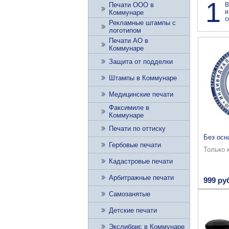
1
В
Печати ООО в
и
Коммунаре
с
Рекламные штампы с
логотипом
Печати АО в
Коммунаре
Защита от подделки
Штампы в Коммунаре
Медицинские печати
Факсимиле в
Коммунаре
Печати по оттиску
Без осн
Гербовые печати
Только 
Кадастровые печати
Арбитражные печати
999 ру
Самозанятые
Детские печати
Экслибрис в Коммунаре