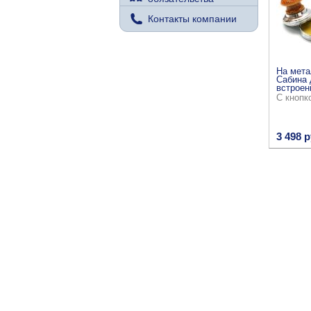
Контакты компании
На мета
Сабина 
встроен
С кнопк
3 498 р