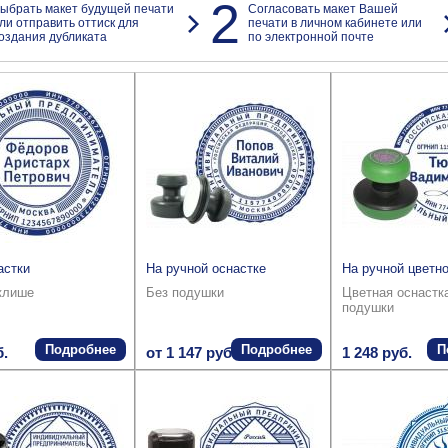
2
ыбрать макет будущей печати
Согласовать макет Вашей
ли отправить оттиск для
печати в личном кабинете или
оздания дубликата
по электронной почте
астки
На ручной оснастке
На ручной цветно
клише
Без подушки
Цветная оснастк
подушки
Подробнее
Подробнее
П
б.
от 1 147 руб.
1 248 руб.