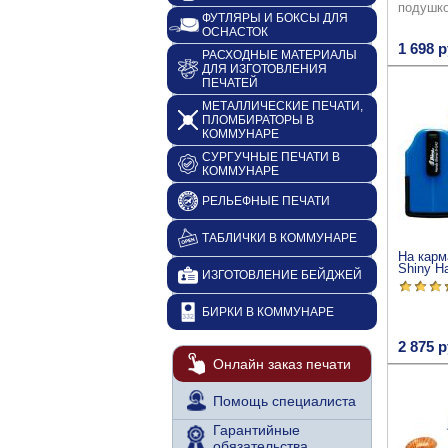
подушк
ФУТЛЯРЫ И БОКСЫ ДЛЯ
ОСНАСТОК
1 698 р
РАСХОДНЫЕ МАТЕРИАЛЫ
ДЛЯ ИЗГОТОВЛЕНИЯ
ПЕЧАТЕЙ
МЕТАЛЛИЧЕСКИЕ ПЕЧАТИ,
ПЛОМБИРАТОРЫ В
КОММУНАРЕ
СУРГУЧНЫЕ ПЕЧАТИ В
КОММУНАРЕ
РЕЛЬЕФНЫЕ ПЕЧАТИ
ТАБЛИЧКИ В КОММУНАРЕ
На карм
Shiny H
ИЗГОТОВЛЕНИЕ БЕЙДЖЕЙ
БИРКИ В КОММУНАРЕ
2 875 р
Онлайн заказ печати
Помощь специалиста
Гарантийные
обязательства