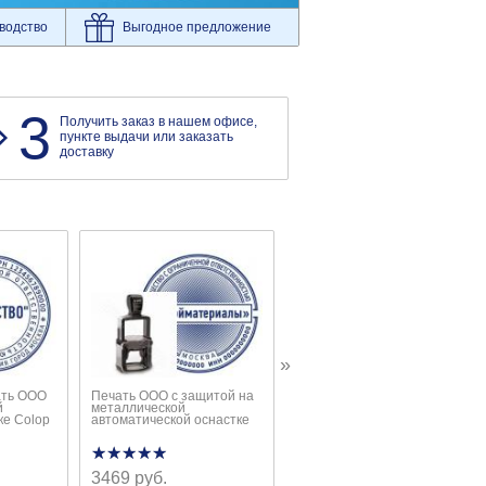
водство
Выгодное предложение
3
Получить заказ в нашем офисе,
пункте выдачи или заказать
доставку
»
ать ООО
Печать ООО с защитой на
Стандартная печать ИП на
й
металлической
автоматической оснастке
ке Colop
автоматической оснастке
Trodat Printy 4642
★★★★★
★★★★★
★★★★★
★★★★★
3469 руб.
1148 руб.