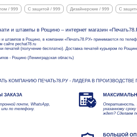
пом / 999
С защитой / 999
Дизайнерские / 999
С защит
чати и штампы в Рощино – интернет магазин «Печать78.
 и штампов в Рощино, в компании «Печать78.РУ» принимаются по телефон
м сайте pechat78.ru
чи печатей (получение бесплатно). Доставка печатей курьером по Рощино
мпов - Рощино (Ленинградская область)
ТЬ КОМПАНИЮ ПЕЧАТЬ78.РУ - ЛИДЕРА В ПРОИЗВОДСТВЕ
Ы ЗАКАЗА
МАКСИМАЛЬН
ктронной почте, WhatsApp,
Оперативность. 
 или по телефону.
указанному сроку 
ждет? Сделаем п
БОЛЬШОЙ ОП