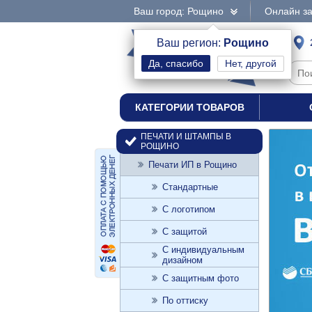
Ваш город: Рощино
Онлайн за
интернет-магазин
Ваш регион:
Рощино
Нет, другой
печати и штампы
КАТЕГОРИИ ТОВАРОВ
ПЕЧАТИ И ШТАМПЫ В
РОЩИНО
Печати ИП в Рощино
Стандартные
С логотипом
С защитой
С индивидуальным
дизайном
С защитным фото
По оттиску