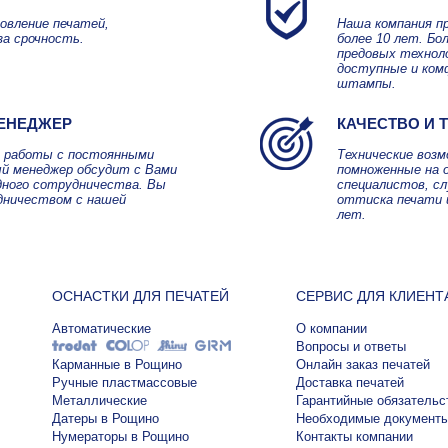
овление печатей,
Наша компания п
за срочность.
более 10 лет. Б
предовых технол
доступные и ком
штампы.
ЕНЕДЖЕР
КАЧЕСТВО И 
я работы с постоянными
Технические воз
й менеджер обсудит с Вами
помноженные на 
дного сотрудничества. Вы
специалистов, с
дничеством с нашей
оттиска печати 
лет.
ОСНАСТКИ ДЛЯ ПЕЧАТЕЙ
СЕРВИС ДЛЯ КЛИЕНТ
Автоматические
О компании
Вопросы и ответы
Карманные в Рощино
Онлайн заказ печатей
Ручные пластмассовые
Доставка печатей
Металлические
Гарантийные обязательс
Датеры в Рощино
Необходимые документ
Нумераторы в Рощино
Контакты компании