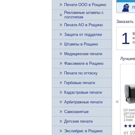
Печати ООО в Рощино
П
Рекламные штампы с
логотипом
Заказать
Печати АО в Рощино
1
В
Защита от подделки
и
с
Штампы в Рощино
Медицинские печати
Лучшие
Факсимиле в Рощино
Печати по оттиску
Гербовые печати
Кадастровые печати
«
Арбитражные печати
Штамп
Самозанятые
автом
Trodat
14мм
Детские печати
★★
★★
Экслибрис в Рощино
от 10