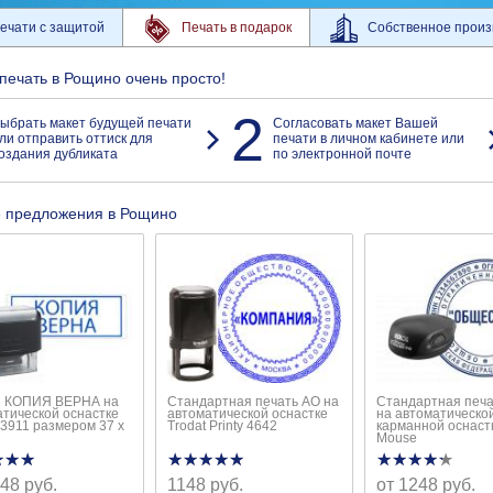
ечати с защитой
Печать в подарок
Собственное произ
 печать в Рощино очень просто!
2
ыбрать макет будущей печати
Согласовать макет Вашей
ли отправить оттиск для
печати в личном кабинете или
оздания дубликата
по электронной почте
 предложения в Рощино
 КОПИЯ ВЕРНА на
Стандартная печать АО на
Стандартная печ
атической оснастке
автоматической оснастке
на автоматическо
 3911 размером 37 х
Trodat Printy 4642
карманной оснаст
Mouse
★★★
★★★
★★★★★
★★★★★
★★★★★
★★★★★
48 руб.
1148 руб.
от 1248 руб.