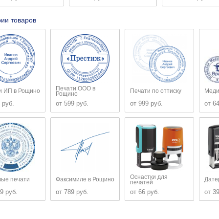
рии товаров
Печати ООО в
и ИП в Рощино
Печати по оттиску
Меди
Рощино
 руб.
от 599 руб.
от 999 руб.
от 6
Оснастки для
вые печати
Факсимиле в Рощино
Дате
печатей
9 руб.
от 789 руб.
от 66 руб.
от 3