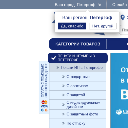
Ваш город: Петергоф
Онлайн 
интернет-магазин
Ваш регион:
Петергоф
Нет, другой
печати и штампы
КАТЕГОРИИ ТОВАРОВ
ПЕЧАТИ И ШТАМПЫ В
ПЕТЕРГОФЕ
Печати ИП в Петергофе
Стандартные
С логотипом
С защитой
С индивидуальным
дизайном
С защитным фото
По оттиску