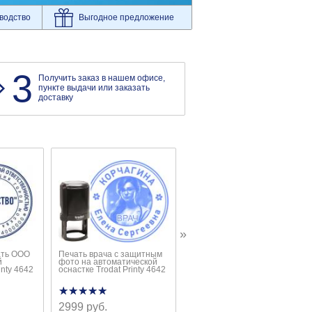
водство
Выгодное предложение
3
Получить заказ в нашем офисе,
пункте выдачи или заказать
доставку
»
ать ООО
Печать врача с защитным
Стандартная печать ИП на
й
фото на автоматической
автоматической оснастке
inty 4642
оснастке Trodat Printy 4642
Trodat Printy 4642
★★★★★
★★★★★
★★★★★
★★★★★
2999 руб.
1148 руб.