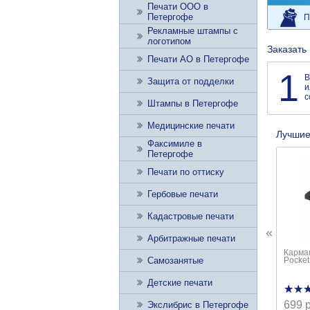
Печати ООО в
Петергофе
П
Рекламные штампы с
логотипом
Заказать
Печати АО в Петергофе
1
В
Защита от подделки
и
с
Штампы в Петергофе
Медицинские печати
Лучшие
Факсимиле в
Петергофе
Печати по оттиску
Гербовые печати
Кадастровые печати
«
Арбитражные печати
Карман
Pocket
Самозанятые
Детские печати
★★
★★
699 
Экслибрис в Петергофе