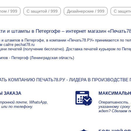
пом / 999
С защитой / 999
Дизайнерские / 999
С защит
ти и штампы в Петергофе – интернет магазин «Печать7
 и штампов в Петергофе, в компании «Печать78.РУ» принимаются по теле
м сайте pechat78.ru
дачи печатей (получение бесплатно). Доставка печатей курьером по Пете
мпов - Петергоф (Ленинградская область)
ТЬ КОМПАНИЮ ПЕЧАТЬ78.РУ - ЛИДЕРА В ПРОИЗВОДСТВЕ
Ы ЗАКАЗА
МАКСИМАЛЬН
ктронной почте, WhatsApp,
Оперативность. 
 или по телефону.
указанному сроку 
ждет? Сделаем п