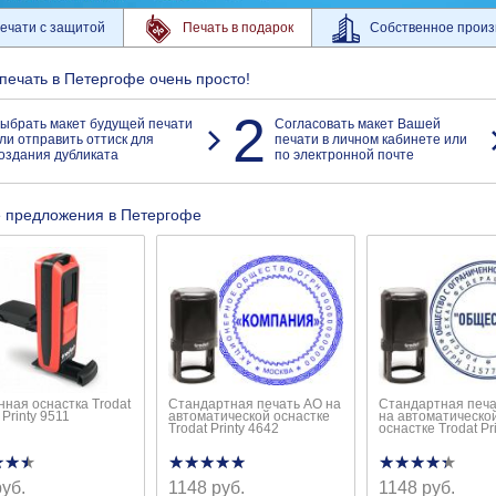
ечати с защитой
Печать в подарок
Собственное произ
 печать в Петергофе очень просто!
2
ыбрать макет будущей печати
Согласовать макет Вашей
ли отправить оттиск для
печати в личном кабинете или
оздания дубликата
по электронной почте
 предложения в Петергофе
ная оснастка Trodat
Стандартная печать АО на
Стандартная печ
 Printy 9511
автоматической оснастке
на автоматическо
Trodat Printy 4642
оснастке Trodat Pr
★★★
★★★
★★★★★
★★★★★
★★★★★
★★★★★
руб.
1148 руб.
1148 руб.