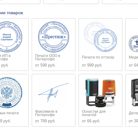
рии товаров
и ИП в
Печати ООО в
Печати по оттиску
Меди
гофе
Петергофе
 руб.
от 599 руб.
от 999 руб.
от 6
Факсимиле в
Оснастки для
вые печати
Дате
Петергофе
печатей
9 руб.
от 789 руб.
от 66 руб.
от 3