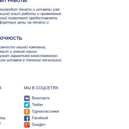
ЫТ РАБОТЫ
роизводит печати и штампы уже
ольшой опыт работы и применение
огий позволяют предоставлять
фортные цены на печати и
ТОЧНОСТЬ
можности нашей компании,
опыт и знания наших
лужат гарантией качественного
или штампа в течение нескольких
А
МЫ В СОЦСЕТЯХ
Вконтакте
Twitter
Одноклассники
тва
Facebook
ы
Google+