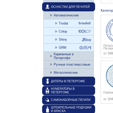
ОСНАСТКИ ДЛЯ ПЕЧАТЕЙ
Катего
Автоматические
Trodat
Colop
Shiny
Печат
GRM
Петер
от 599
Карманные в
Петергофе
Ручные пластмассовые
Металлические
ДАТЕРЫ В ПЕТЕРГОФЕ
НУМЕРАТОРЫ В
ПЕТЕРГОФЕ
Гербо
от 204
САМОНАБОРНЫЕ ПЕЧАТИ
ШТЕМПЕЛЬНЫЕ ПОДУШКИ
И КРАСКА