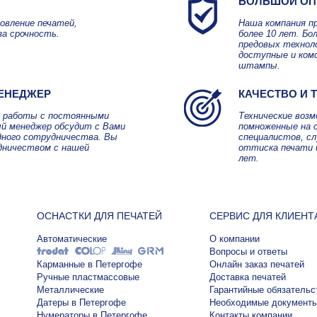
БОЛЬШОЙ ОП
овление печатей,
Наша компания п
за срочность.
более 10 лет. Б
предовых технол
доступные и ком
штампы.
ЕНЕДЖЕР
КАЧЕСТВО И 
я работы с постоянными
Технические воз
й менеджер обсудит с Вами
помноженные на 
дного сотрудничества. Вы
специалистов, с
дничеством с нашей
оттиска печати 
лет.
ОСНАСТКИ ДЛЯ ПЕЧАТЕЙ
СЕРВИС ДЛЯ КЛИЕНТ
Автоматические
О компании
Вопросы и ответы
Карманные в Петергофе
Онлайн заказ печатей
Ручные пластмассовые
Доставка печатей
Металлические
Гарантийные обязательс
Датеры в Петергофе
Необходимые документ
Нумераторы в Петергофе
Контакты компании